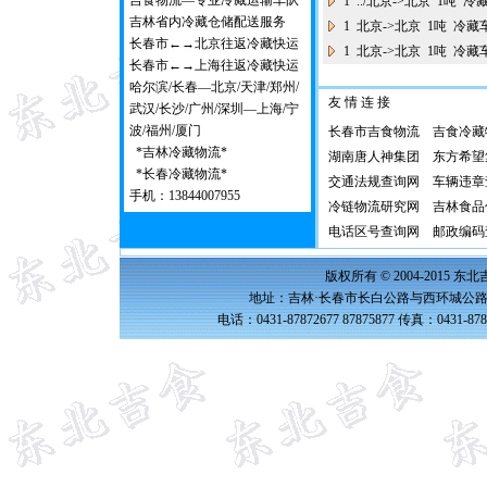
吉食物流—专业冷藏运输车队
1 ../北京->北京 1吨 
吉林省内冷藏仓储配送服务
1 北京->北京 1吨 冷藏
长春市←→北京往返冷藏快运
1 北京->北京 1吨 冷藏
长春市←→上海往返冷藏快运
哈尔滨/长春—北京/天津/郑州/
友 情 连 接
武汉/长沙/广州/深圳—上海/宁
波/福州/厦门
长春市吉食物流
吉食冷藏
*吉林冷藏物流*
湖南唐人神集团
东方希望
*长春冷藏物流*
交通法规查询网
车辆违章
手机：13844007955
冷链物流研究网
吉林食品
电话区号查询网
邮政编码
版权所有 © 2004-2015 
地址：吉林·长春市长白公路与西环城公路交
电话：0431-87872677 87875877 传真：0431-87