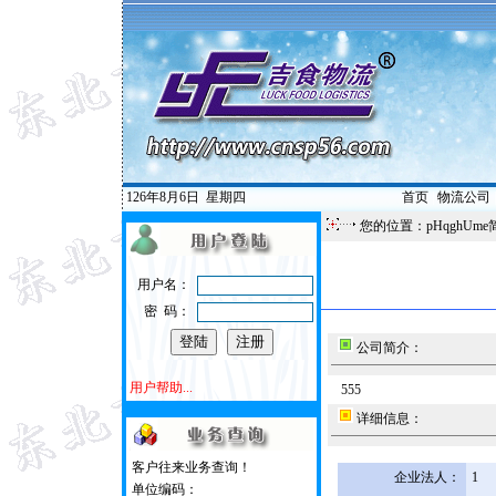
126年8月6日
星期四
首页
|
物流公司
您的位置：pHqghUme
用户名：
密 码：
公司简介：
用户帮助...
555
详细信息：
客户往来业务查询！
企业法人：
1
单位编码：