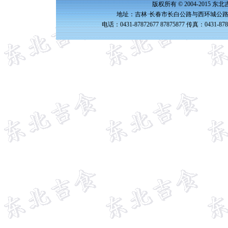
版权所有 © 2004-2015 
地址：吉林·长春市长白公路与西环城公路交
电话：0431-87872677 87875877 传真：0431-87