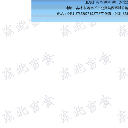
版权所有 © 2004-2015 
地址：吉林·长春市长白公路与西环城公路交
电话：0431-87872677 87875877 传真：0431-87