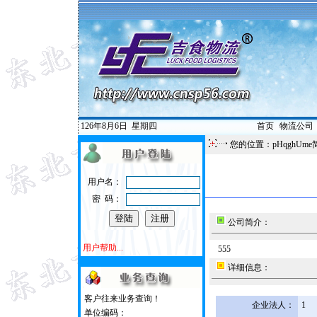
126年8月6日
星期四
首页
|
物流公司
您的位置：pHqghUme
用户名：
密 码：
公司简介：
用户帮助...
555
详细信息：
客户往来业务查询！
企业法人：
1
单位编码：