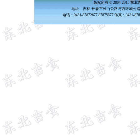
版权所有 © 2004-2015 
地址：吉林·长春市长白公路与西环城公路交
电话：0431-87872677 87875877 传真：0431-87