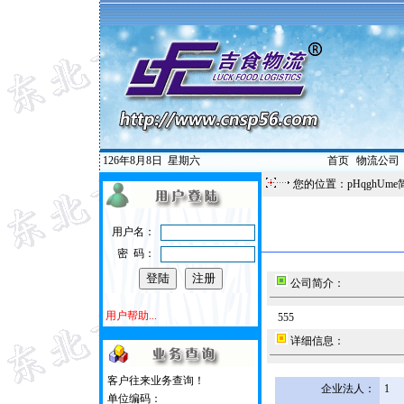
126年8月8日
星期六
首页
|
物流公司
您的位置：pHqghUme
用户名：
密 码：
公司简介：
用户帮助...
555
详细信息：
客户往来业务查询！
企业法人：
1
单位编码：