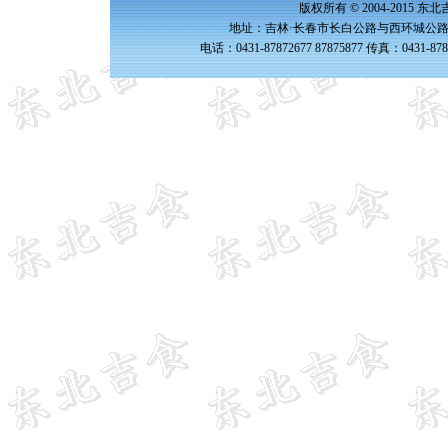
版权所有 © 2004-2015 
地址：吉林·长春市长白公路与西环城公路交
电话：0431-87872677 87875877 传真：0431-87