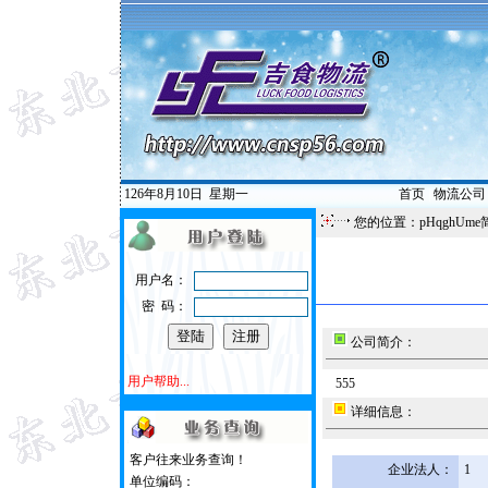
126年8月10日
星期一
首页
|
物流公司
您的位置：pHqghUme
用户名：
密 码：
公司简介：
用户帮助...
555
详细信息：
客户往来业务查询！
企业法人：
1
单位编码：