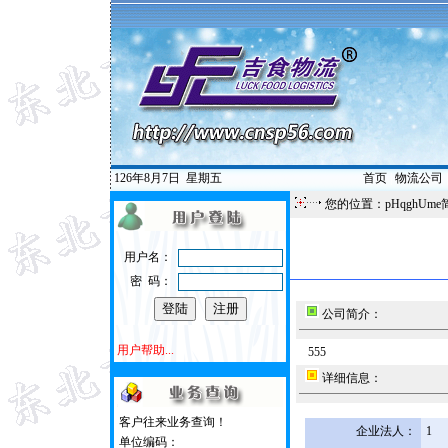
126年8月7日
星期五
首页
|
物流公司
您的位置：pHqghUme
用户名：
密 码：
公司简介：
用户帮助...
555
详细信息：
客户往来业务查询！
企业法人：
1
单位编码：