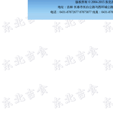
版权所有 © 2004-2015 
地址：吉林·长春市长白公路与西环城公路交
电话：0431-87872677 87875877 传真：0431-87