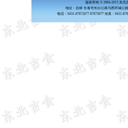
版权所有 © 2004-2015 
地址：吉林·长春市长白公路与西环城公路交
电话：0431-87872677 87875877 传真：0431-87