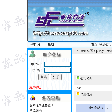
126年8月10日
星期一
首页
|
物流公司
您的位置：pHqghUme
用户名：
密 码：
公司简介：
用户帮助...
555
详细信息：
客户往来业务查询！
企业法人：
1
单位编码：