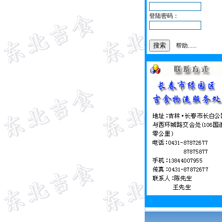
登陆密码：
帮助......