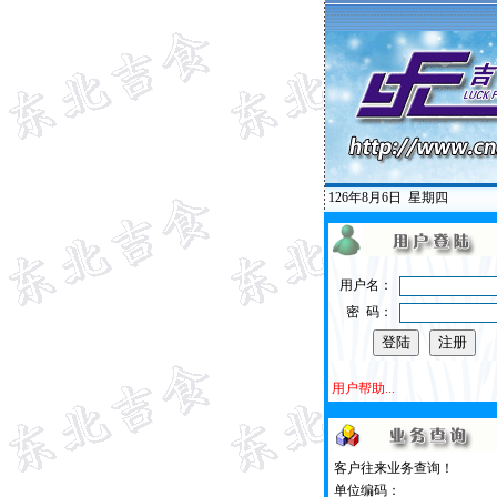
126年8月6日
星期四
用户名：
密 码：
用户帮助...
客户往来业务查询！
单位编码：