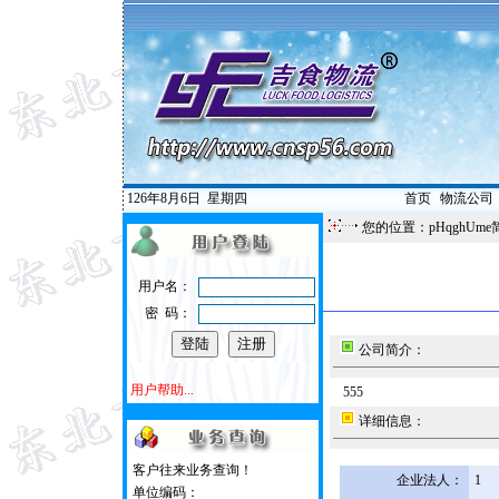
126年8月6日
星期四
首页
|
物流公司
您的位置：pHqghUme
用户名：
密 码：
公司简介：
用户帮助...
555
详细信息：
客户往来业务查询！
企业法人：
1
单位编码：