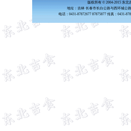
版权所有 © 2004-2015 
地址：吉林·长春市长白公路与西环城公路交
电话：0431-87872677 87875877 传真：0431-87