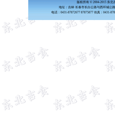
版权所有 © 2004-2015 
地址：吉林·长春市长白公路与西环城公路交
电话：0431-87872677 87875877 传真：0431-87