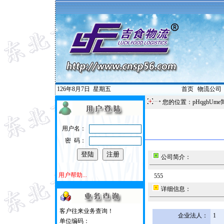
126年8月7日
星期五
首页
|
物流公司
您的位置：pHqghUme
用户名：
密 码：
公司简介：
用户帮助...
555
详细信息：
客户往来业务查询！
企业法人：
1
单位编码：