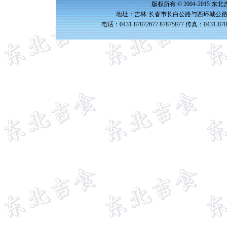
版权所有 © 2004-2015 
地址：吉林·长春市长白公路与西环城公路交
电话：0431-87872677 87875877 传真：0431-87