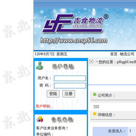
126年8月7日
星期五
首页
|
物流公司
您的位置：pHqghUme
用户名：
密 码：
公司简介：
用户帮助...
555
详细信息：
客户往来业务查询！
企业法人：
1
单位编码：