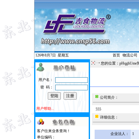
126年8月7日
星期五
首页
|
物流公司
您的位置：pHqghUme
用户名：
密 码：
公司简介：
用户帮助...
555
详细信息：
客户往来业务查询！
企业法人：
1
单位编码：