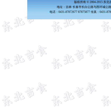
版权所有 © 2004-2015 
地址：吉林·长春市长白公路与西环城公路交
电话：0431-87872677 87875877 传真：0431-87