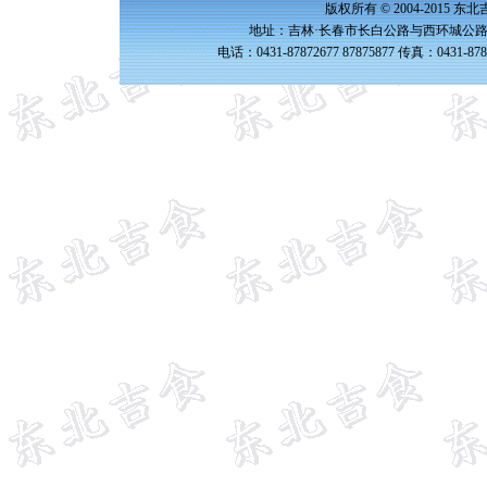
版权所有 © 2004-2015 
地址：吉林·长春市长白公路与西环城公路交
电话：0431-87872677 87875877 传真：0431-87