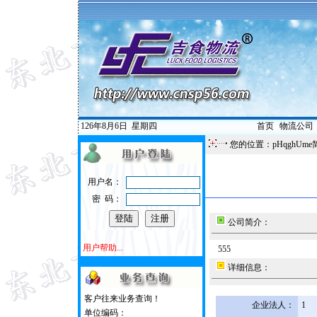
126年8月6日
星期四
首页
|
物流公司
您的位置：pHqghUme
用户名：
密 码：
公司简介：
用户帮助...
555
详细信息：
客户往来业务查询！
企业法人：
1
单位编码：