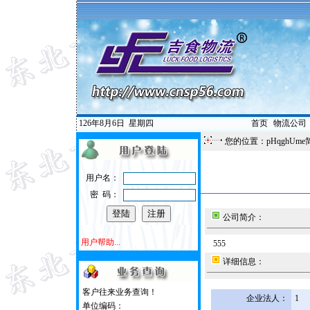
126年8月6日
星期四
首页
|
物流公司
您的位置：pHqghUme
用户名：
密 码：
公司简介：
用户帮助...
555
详细信息：
客户往来业务查询！
企业法人：
1
单位编码：