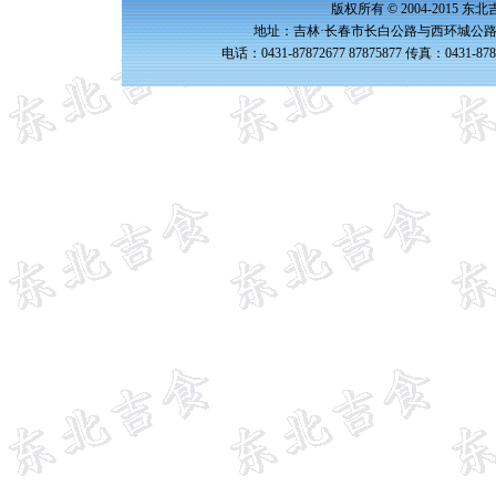
版权所有 © 2004-2015 
地址：吉林·长春市长白公路与西环城公路交
电话：0431-87872677 87875877 传真：0431-87