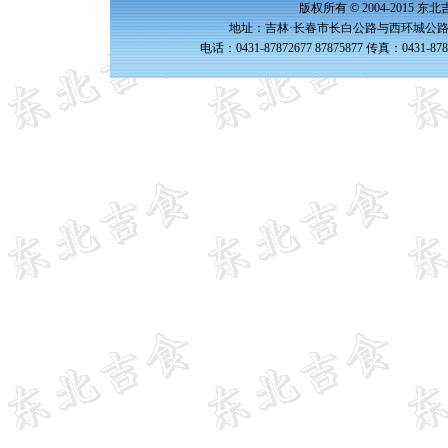
版权所有 © 2004-2015 
地址：吉林·长春市长白公路与西环城公路交
电话：0431-87872677 87875877 传真：0431-87