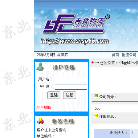
126年8月6日
星期四
首页
|
物流公司
您的位置：pHqghUme
用户名：
密 码：
公司简介：
用户帮助...
555
详细信息：
客户往来业务查询！
企业法人：
1
单位编码：