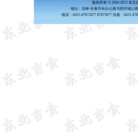
版权所有 © 2004-2015 
地址：吉林·长春市长白公路与西环城公路交
电话：0431-87872677 87875877 传真：0431-87