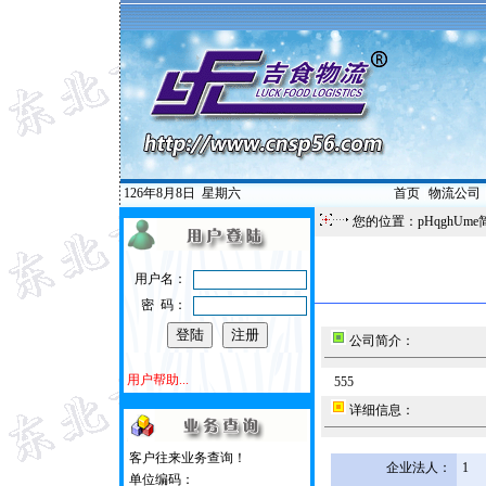
126年8月8日
星期六
首页
|
物流公司
您的位置：pHqghUme
用户名：
密 码：
公司简介：
用户帮助...
555
详细信息：
客户往来业务查询！
企业法人：
1
单位编码：