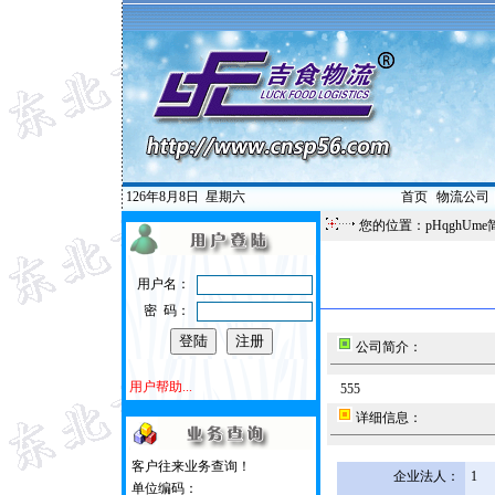
126年8月8日
星期六
首页
|
物流公司
您的位置：pHqghUme
用户名：
密 码：
公司简介：
用户帮助...
555
详细信息：
客户往来业务查询！
企业法人：
1
单位编码：