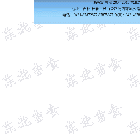
版权所有 © 2004-2015 
地址：吉林·长春市长白公路与西环城公路交
电话：0431-87872677 87875877 传真：0431-87