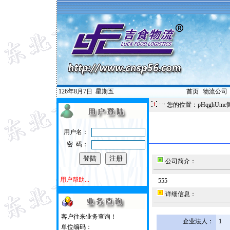
126年8月7日
星期五
首页
|
物流公司
您的位置：pHqghUme
用户名：
密 码：
公司简介：
用户帮助...
555
详细信息：
客户往来业务查询！
企业法人：
1
单位编码：