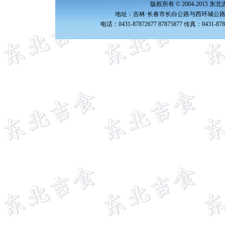
版权所有 © 2004-2015 
地址：吉林·长春市长白公路与西环城公路交
电话：0431-87872677 87875877 传真：0431-87