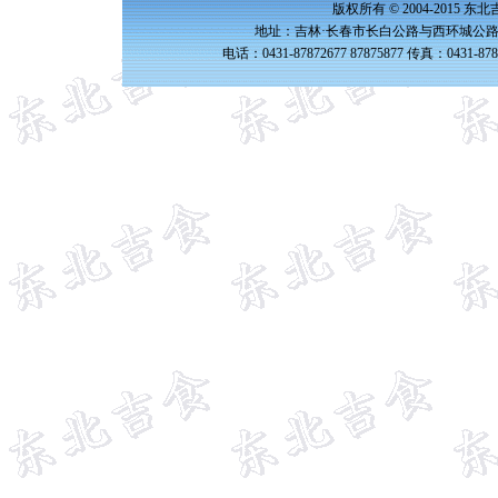
版权所有 © 2004-2015 
地址：吉林·长春市长白公路与西环城公路交
电话：0431-87872677 87875877 传真：0431-87