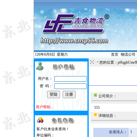
126年8月8日
星期六
首页
|
物流公司
您的位置：pHqghUme
用户名：
密 码：
公司简介：
用户帮助...
555
详细信息：
客户往来业务查询！
企业法人：
1
单位编码：