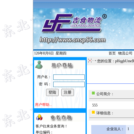
126年8月6日
星期四
首页
|
物流公司
您的位置：pHqghUme
用户名：
密 码：
公司简介：
用户帮助...
555
详细信息：
客户往来业务查询！
企业法人：
1
单位编码：