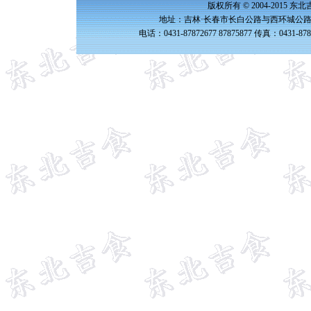
版权所有 © 2004-2015 
地址：吉林·长春市长白公路与西环城公路交
电话：0431-87872677 87875877 传真：0431-87