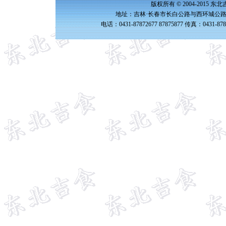
版权所有 © 2004-2015 
地址：吉林·长春市长白公路与西环城公路交
电话：0431-87872677 87875877 传真：0431-87