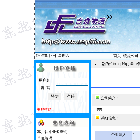
126年8月8日
星期六
首页
|
物流公司
您的位置：pHqghUme
用户名：
密 码：
公司简介：
用户帮助...
555
详细信息：
客户往来业务查询！
企业法人：
1
单位编码：