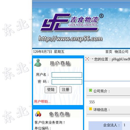
126年8月7日
星期五
首页
|
物流公司
您的位置：pHqghUme
用户名：
密 码：
公司简介：
用户帮助...
555
详细信息：
客户往来业务查询！
企业法人：
1
单位编码：