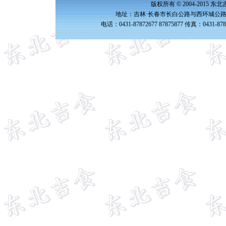
版权所有 © 2004-2015 
地址：吉林·长春市长白公路与西环城公路交
电话：0431-87872677 87875877 传真：0431-87