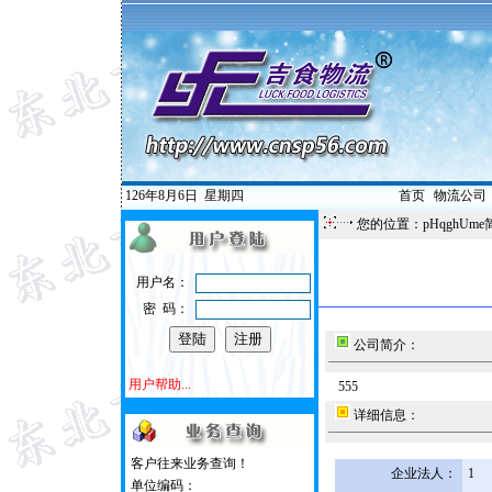
126年8月6日
星期四
首页
|
物流公司
您的位置：pHqghUme
用户名：
密 码：
公司简介：
用户帮助...
555
详细信息：
客户往来业务查询！
企业法人：
1
单位编码：