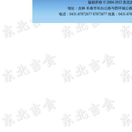
版权所有 © 2004-2015 
地址：吉林·长春市长白公路与西环城公路交
电话：0431-87872677 87875877 传真：0431-87