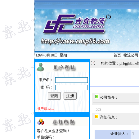
126年8月10日
星期一
首页
|
物流公司
您的位置：pHqghUme
用户名：
密 码：
公司简介：
用户帮助...
555
详细信息：
客户往来业务查询！
企业法人：
1
单位编码：