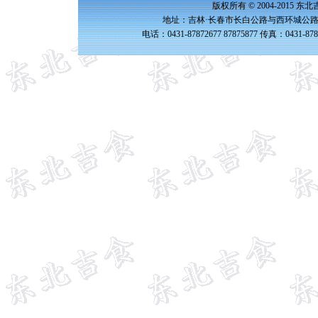
版权所有 © 2004-2015 
地址：吉林·长春市长白公路与西环城公路交
电话：0431-87872677 87875877 传真：0431-87