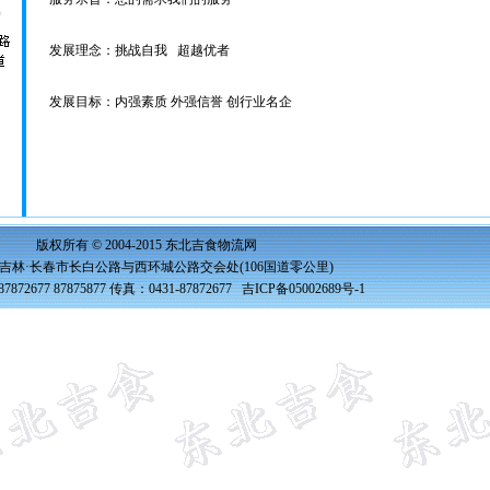
发展理念：挑战自我 超越优者
发展目标：内强素质 外强信誉 创行业名企
版权所有 © 2004-2015 东北吉食物流网
吉林·长春市长白公路与西环城公路交会处(106国道零公里)
7872677 87875877 传真：0431-87872677
吉ICP备05002689号-1