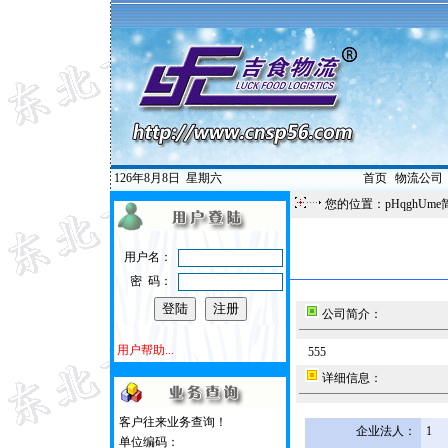
126年8月8日
星期六
首页
|
物流公司
您的位置：pHqghUme
用户名：
密 码：
公司简介：
用户帮助...
555
详细信息：
客户往来业务查询！
企业法人：
1
单位编码：