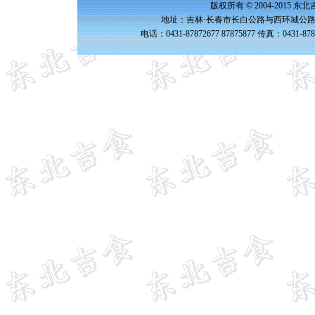
版权所有 © 2004-2015 
地址：吉林·长春市长白公路与西环城公路交
电话：0431-87872677 87875877 传真：0431-87