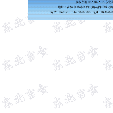
版权所有 © 2004-2015 
地址：吉林·长春市长白公路与西环城公路交
电话：0431-87872677 87875877 传真：0431-87