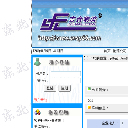
126年8月9日
星期日
首页
|
物流公司
您的位置：pHqghUme
用户名：
密 码：
公司简介：
用户帮助...
555
详细信息：
客户往来业务查询！
企业法人：
1
单位编码：