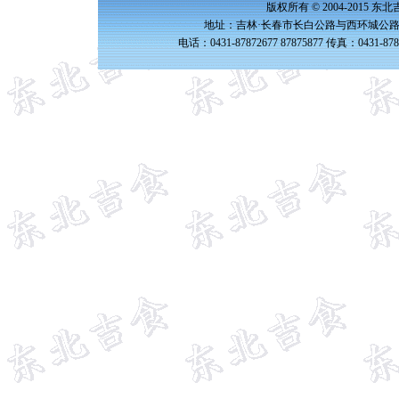
版权所有 © 2004-2015 
地址：吉林·长春市长白公路与西环城公路交
电话：0431-87872677 87875877 传真：0431-87