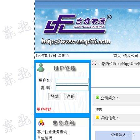
126年8月7日
星期五
首页
|
物流公司
您的位置：pHqghUme
用户名：
密 码：
公司简介：
用户帮助...
555
详细信息：
客户往来业务查询！
企业法人：
1
单位编码：