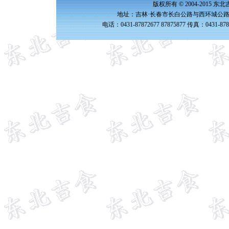
版权所有 © 2004-2015 
地址：吉林·长春市长白公路与西环城公路交
电话：0431-87872677 87875877 传真：0431-87