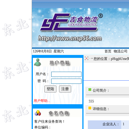
126年8月8日
星期六
首页
|
物流公司
您的位置：pHqghUme
用户名：
密 码：
公司简介：
用户帮助...
555
详细信息：
客户往来业务查询！
企业法人：
1
单位编码：