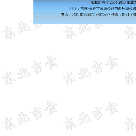
版权所有 © 2004-2015 
地址：吉林·长春市长白公路与西环城公路交
电话：0431-87872677 87875877 传真：0431-87