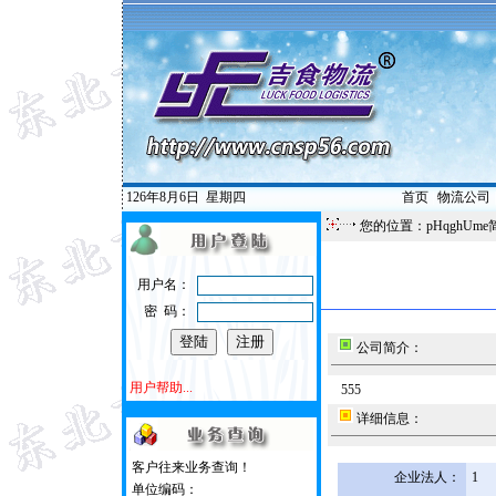
126年8月6日
星期四
首页
|
物流公司
您的位置：pHqghUme
用户名：
密 码：
公司简介：
用户帮助...
555
详细信息：
客户往来业务查询！
企业法人：
1
单位编码：