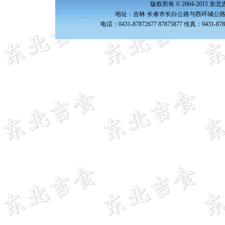
版权所有 © 2004-2015 
地址：吉林·长春市长白公路与西环城公路交
电话：0431-87872677 87875877 传真：0431-87