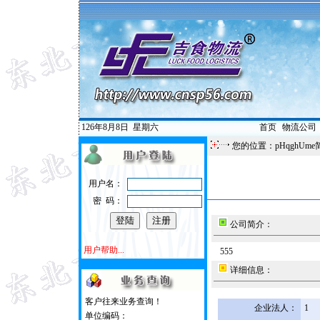
126年8月8日
星期六
首页
|
物流公司
您的位置：pHqghUme
用户名：
密 码：
公司简介：
用户帮助...
555
详细信息：
客户往来业务查询！
企业法人：
1
单位编码：