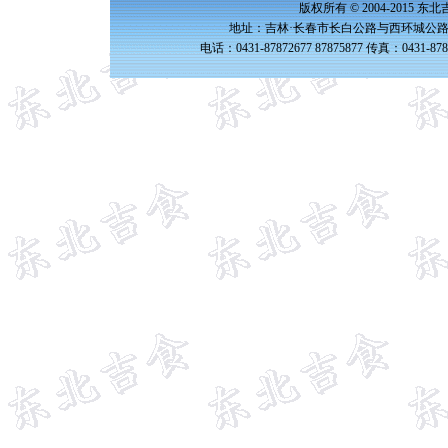
版权所有 © 2004-2015 
地址：吉林·长春市长白公路与西环城公路交
电话：0431-87872677 87875877 传真：0431-87