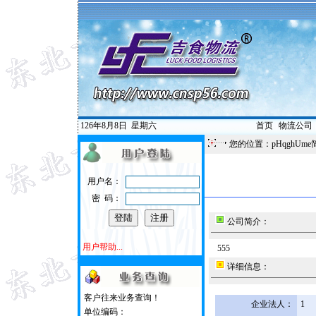
126年8月8日
星期六
首页
|
物流公司
您的位置：pHqghUme
用户名：
密 码：
公司简介：
用户帮助...
555
详细信息：
客户往来业务查询！
企业法人：
1
单位编码：