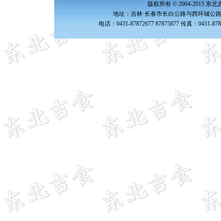
版权所有 © 2004-2015 
地址：吉林·长春市长白公路与西环城公路交
电话：0431-87872677 87875877 传真：0431-87