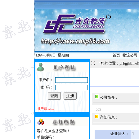
126年8月6日
星期四
首页
|
物流公司
您的位置：pHqghUme
用户名：
密 码：
公司简介：
用户帮助...
555
详细信息：
客户往来业务查询！
企业法人：
1
单位编码：