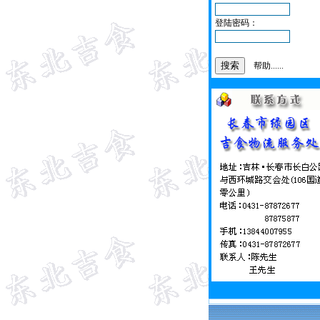
登陆密码：
帮助......