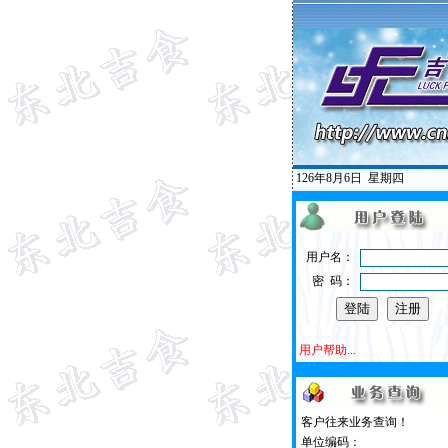
126年8月6日
星期四
用户名：
密 码：
用户帮助...
客户往来业务查询！
单位编码：