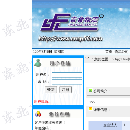
126年8月6日
星期四
首页
|
物流公司
您的位置：pHqghUme
用户名：
密 码：
公司简介：
用户帮助...
555
详细信息：
客户往来业务查询！
企业法人：
1
单位编码：