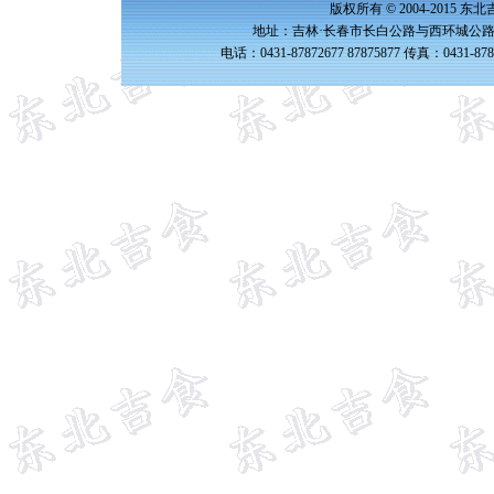
版权所有 © 2004-2015 
地址：吉林·长春市长白公路与西环城公路交
电话：0431-87872677 87875877 传真：0431-87