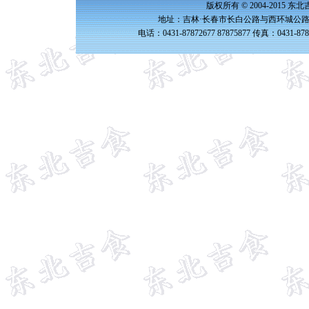
版权所有 © 2004-2015 
地址：吉林·长春市长白公路与西环城公路交
电话：0431-87872677 87875877 传真：0431-87