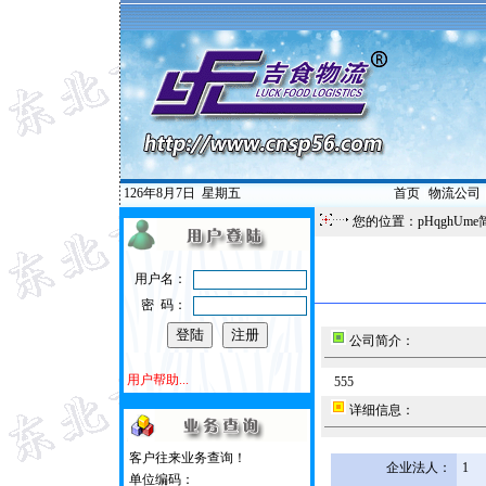
126年8月7日
星期五
首页
|
物流公司
您的位置：pHqghUme
用户名：
密 码：
公司简介：
用户帮助...
555
详细信息：
客户往来业务查询！
企业法人：
1
单位编码：