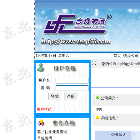
126年8月8日
星期六
首页
|
物流公司
您的位置：pHqghUme
用户名：
密 码：
公司简介：
用户帮助...
555
详细信息：
客户往来业务查询！
企业法人：
1
单位编码：