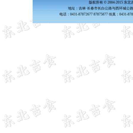
版权所有 © 2004-2015 
地址：吉林·长春市长白公路与西环城公路交
电话：0431-87872677 87875877 传真：0431-87