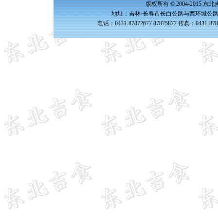
版权所有 © 2004-2015 
地址：吉林·长春市长白公路与西环城公路交
电话：0431-87872677 87875877 传真：0431-87