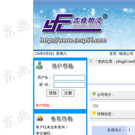
126年8月8日
星期六
首页
|
物流公司
您的位置：pHqghUme
用户名：
密 码：
公司简介：
用户帮助...
555
详细信息：
客户往来业务查询！
企业法人：
1
单位编码：