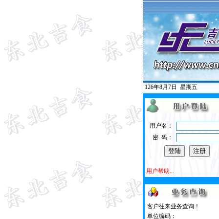
126年8月7日
星期五
用户名：
密 码：
用户帮助...
客户往来业务查询！
单位编码：