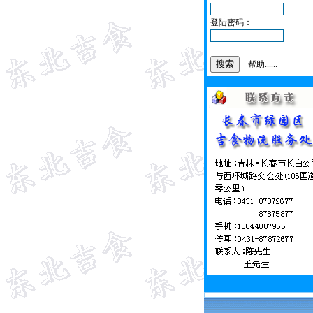
登陆密码：
帮助......