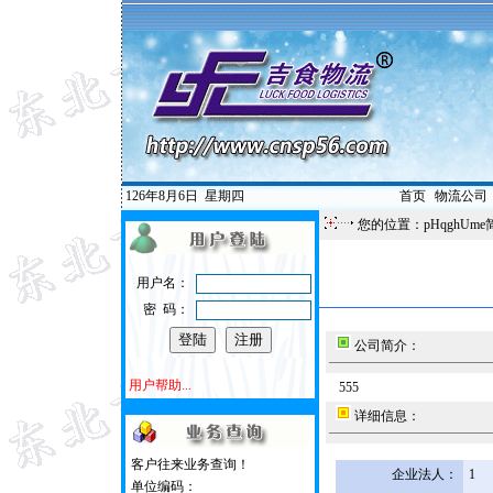
126年8月6日
星期四
首页
|
物流公司
您的位置：pHqghUme
用户名：
密 码：
公司简介：
用户帮助...
555
详细信息：
客户往来业务查询！
企业法人：
1
单位编码：