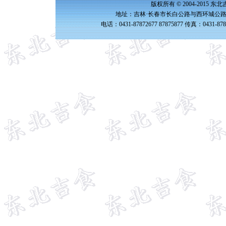
版权所有 © 2004-2015 
地址：吉林·长春市长白公路与西环城公路交
电话：0431-87872677 87875877 传真：0431-87