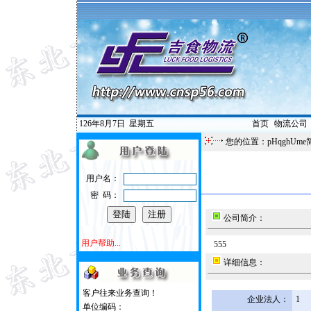
126年8月7日
星期五
首页
|
物流公司
您的位置：pHqghUme
用户名：
密 码：
公司简介：
用户帮助...
555
详细信息：
客户往来业务查询！
企业法人：
1
单位编码：