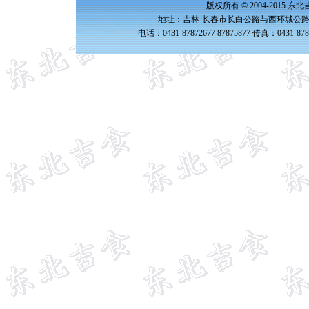
版权所有 © 2004-2015 
地址：吉林·长春市长白公路与西环城公路交
电话：0431-87872677 87875877 传真：0431-87