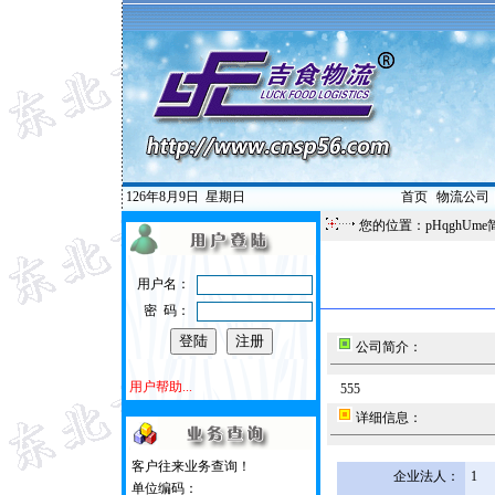
126年8月9日
星期日
首页
|
物流公司
您的位置：pHqghUme
用户名：
密 码：
公司简介：
用户帮助...
555
详细信息：
客户往来业务查询！
企业法人：
1
单位编码：