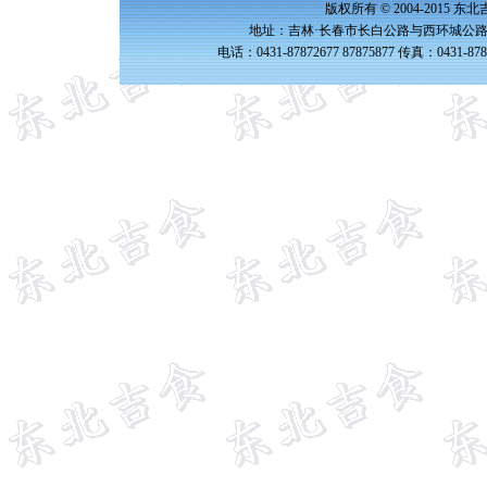
版权所有 © 2004-2015 
地址：吉林·长春市长白公路与西环城公路交
电话：0431-87872677 87875877 传真：0431-87