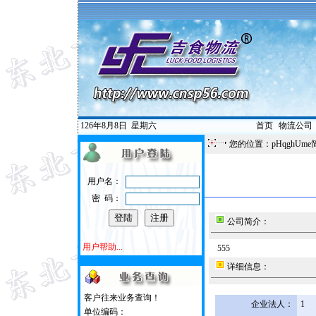
126年8月8日
星期六
首页
|
物流公司
您的位置：pHqghUme
用户名：
密 码：
公司简介：
用户帮助...
555
详细信息：
客户往来业务查询！
企业法人：
1
单位编码：