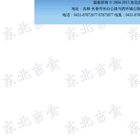
版权所有 © 2004-2015 
地址：吉林·长春市长白公路与西环城公路交
电话：0431-87872677 87875877 传真：0431-87