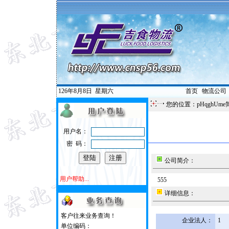
126年8月8日
星期六
首页
|
物流公司
您的位置：pHqghUme
用户名：
密 码：
公司简介：
用户帮助...
555
详细信息：
客户往来业务查询！
企业法人：
1
单位编码：