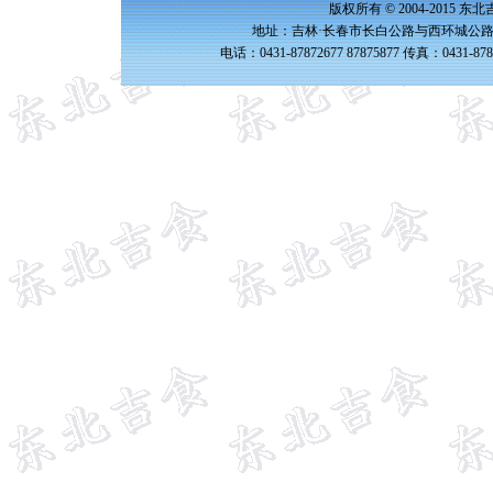
版权所有 © 2004-2015 
地址：吉林·长春市长白公路与西环城公路交
电话：0431-87872677 87875877 传真：0431-87