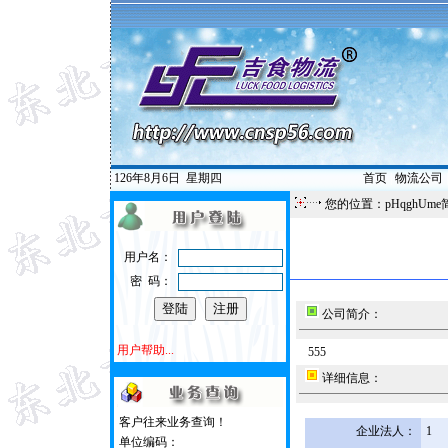
126年8月6日
星期四
首页
|
物流公司
您的位置：pHqghUme
用户名：
密 码：
公司简介：
用户帮助...
555
详细信息：
客户往来业务查询！
企业法人：
1
单位编码：