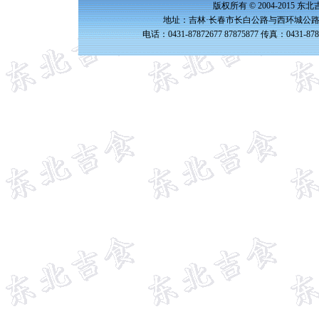
版权所有 © 2004-2015 
地址：吉林·长春市长白公路与西环城公路交
电话：0431-87872677 87875877 传真：0431-87