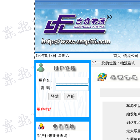
126年8月8日
星期六
首页
|
物流公司
您的位置：物流咨询
用户名：
密 码：
车源类
用户帮助...
始发地
到达地
最大载
客户往来业务查询！
车厢体