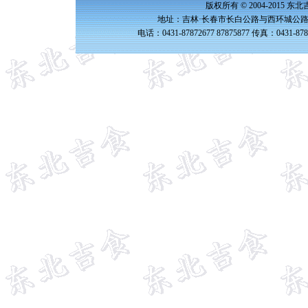
版权所有 © 2004-2015 
地址：吉林·长春市长白公路与西环城公路交
电话：0431-87872677 87875877 传真：0431-87