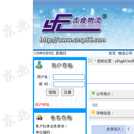
126年8月9日
星期日
首页
|
物流公司
您的位置：pHqghUme
用户名：
密 码：
公司简介：
用户帮助...
555
详细信息：
客户往来业务查询！
企业法人：
1
单位编码：