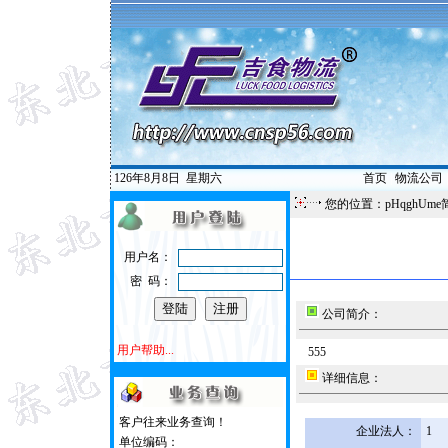
126年8月8日
星期六
首页
|
物流公司
您的位置：pHqghUme
用户名：
密 码：
公司简介：
用户帮助...
555
详细信息：
客户往来业务查询！
企业法人：
1
单位编码：