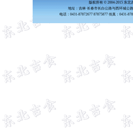
版权所有 © 2004-2015 
地址：吉林·长春市长白公路与西环城公路交
电话：0431-87872677 87875877 传真：0431-87