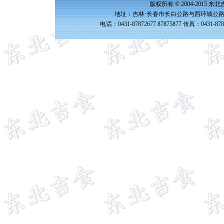
版权所有 © 2004-2015 
地址：吉林·长春市长白公路与西环城公路交
电话：0431-87872677 87875877 传真：0431-87