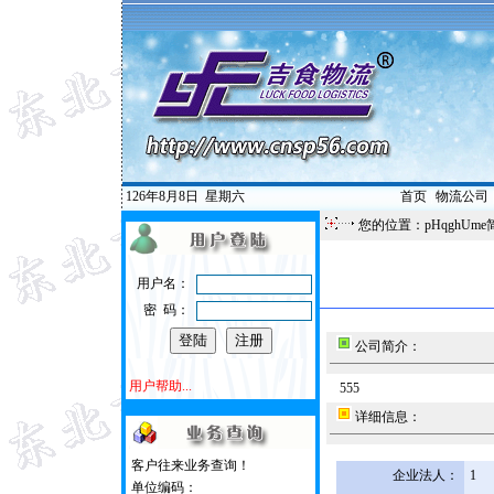
126年8月8日
星期六
首页
|
物流公司
您的位置：pHqghUme
用户名：
密 码：
公司简介：
用户帮助...
555
详细信息：
客户往来业务查询！
企业法人：
1
单位编码：