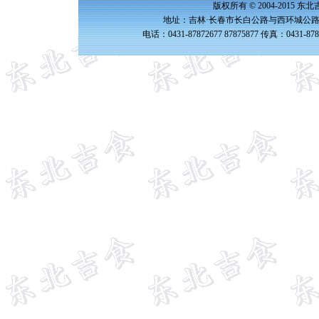
版权所有 © 2004-2015 
地址：吉林·长春市长白公路与西环城公路交
电话：0431-87872677 87875877 传真：0431-87