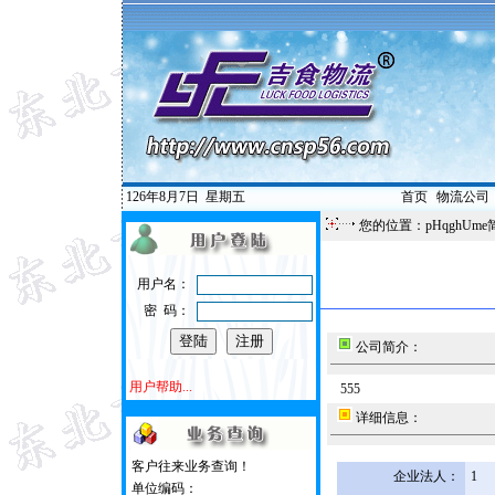
126年8月7日
星期五
首页
|
物流公司
您的位置：pHqghUme
用户名：
密 码：
公司简介：
用户帮助...
555
详细信息：
客户往来业务查询！
企业法人：
1
单位编码：